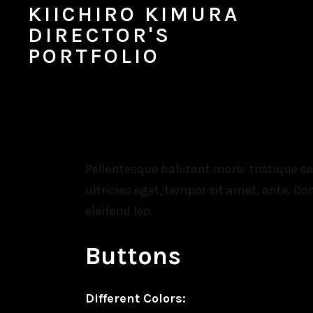
KIICHIRO KIMURA
DIRECTOR'S
PORTFOLIO
Pellentesque habitant morbi tristique s
ultricies eget, tempor sit amet, ante. D
eleifend leo.
Buttons
Different Colors: