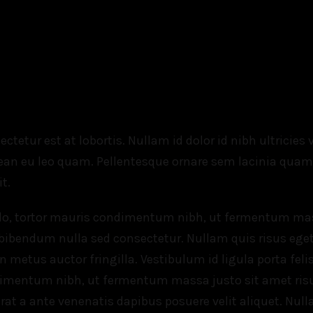
ectetur est at lobortis. Nullam id dolor id nibh ultricies
n eu leo quam. Pellentesque ornare sem lacinia quam
t.
o, tortor mauris condimentum nibh, ut fermentum massa 
 bibendum nulla sed consectetur. Nullam quis risus eget 
n metus auctor fringilla. Vestibulum id ligula porta fel
mentum nibh, ut fermentum massa justo sit amet risus. 
at a ante venenatis dapibus posuere velit aliquet. Nulla 