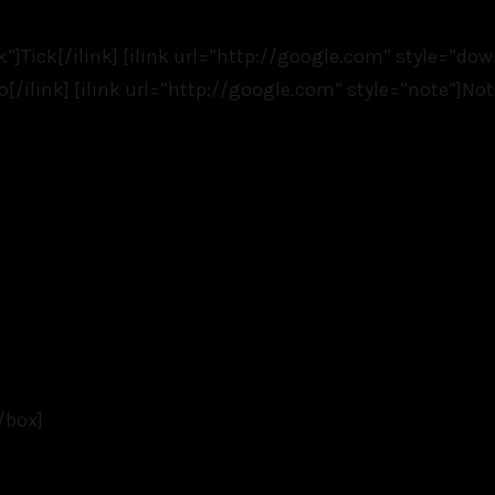
k”]Tick[/ilink] [ilink url=”http://google.com” style=”do
[/ilink] [ilink url=”http://google.com” style=”note”]Not
/box]