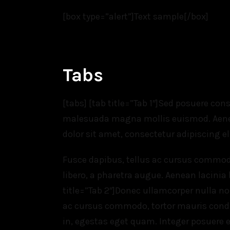
[box type=”alert”]Text sample[/box]
Tabs
[tabs] [tab title=”Tab 1″]Sed posuere cons
malesuada magna mollis euismod. Aenea
dolor sit amet, consectetur adipiscing eli
Fusce dapibus, tellus ac cursus commod
libero, a pharetra augue. Aenean lacinia
title=”Tab 2″]Donec ullamcorper nulla no
ac cursus commodo, tortor mauris condi
in, egestas eget quam. Integer posuere er