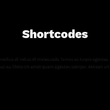
Shortcodes
enectus et netus et malesuada fames ac turpis egestas. 
onec eu libero sit amet quam egestas semper. Aenean ultr