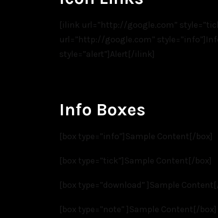
[ilink url=”http://google.com” style=”tic
url=”http://google.com” style=”info”]Info
style=”alert”]Alert[/ilink]
Info Boxes
[box type=”info”]Sample Content[/box]
[box type=”tick”]Sample Content[/box]
[box type=”download” ]Sample Content[
[box type=”note” ]Sample Content[/box]