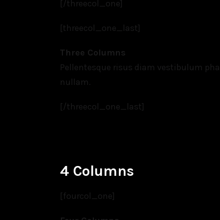
[/threecol_one]
[threecol_one_last]
Three Columns
Pellentesque risus diam vestibulum ph
nullam.
[/threecol_one_last]
4 Columns
[fourcol_one]