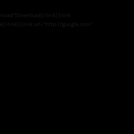
wnload”]Download[/ilink] [ilink
e[/ilink] [ilink url=”http://google.com”