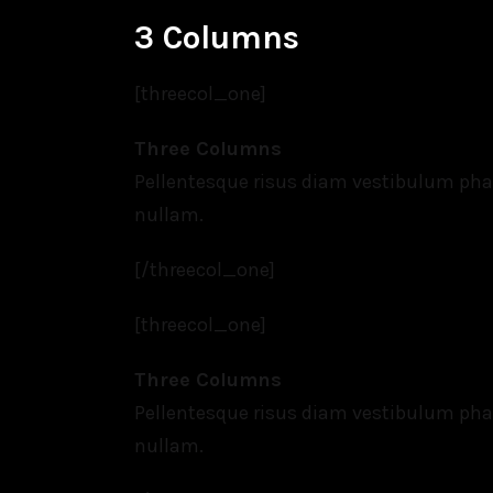
3 Columns
[threecol_one]
Three Columns
Pellentesque risus diam vestibulum ph
nullam.
[/threecol_one]
[threecol_one]
Three Columns
Pellentesque risus diam vestibulum ph
nullam.