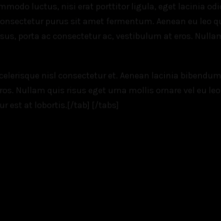
mmodo luctus, nisi erat porttitor ligula, eget lacinia odi
is consectetur purus sit amet fermentum. Aenean eu leo 
s, porta ac consectetur ac, vestibulum at eros. Nullam i
erisque nisl consectetur et. Aenean lacinia bibendum n
os. Nullam quis risus eget urna mollis ornare vel eu leo.
est at lobortis.[/tab] [/tabs]