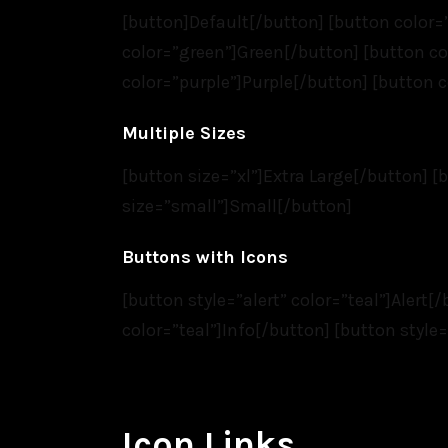
[button]Default[/button] [button color=
color=”green”]Green[/button] [button co
color=”purple”]Purple[/button] [button c
Multiple Sizes
[button size=”xl”]Extra Large[/button] 
size=”small”]Small[/button]
Buttons with Icons
[button style=”alert” color=”teal”]Alert[
color=”teal”]Info[/button] [button styl
Icon Links