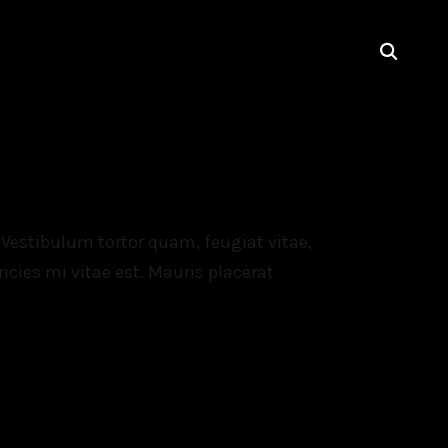
Vestibulum tortor quam, feugiat vitae,
icies mi vitae est. Mauris placerat