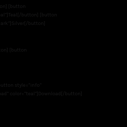
on] [button
al”]Teal[/button] [button
ark”]Silver[/button]
ton] [button
button style=”info”
load” color=”teal”]Download[/button]