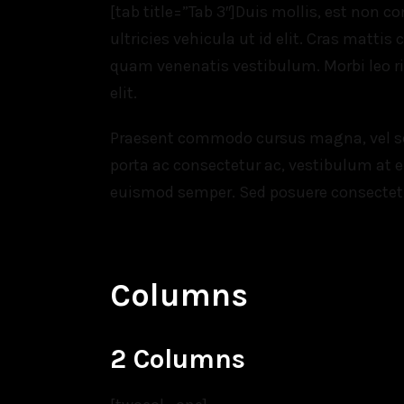
[tab title=”Tab 3″]Duis mollis, est non co
ultricies vehicula ut id elit. Cras matt
quam venenatis vestibulum. Morbi leo risu
elit.
Praesent commodo cursus magna, vel scel
porta ac consectetur ac, vestibulum at er
euismod semper. Sed posuere consectetur 
Columns
2 Columns