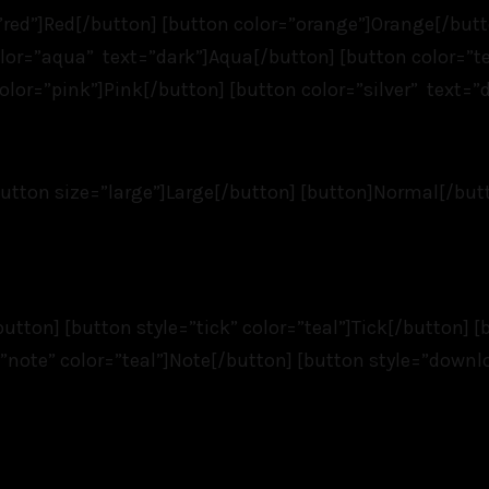
”red”]Red[/button] [button color=”orange”]Orange[/butt
lor=”aqua” text=”dark”]Aqua[/button] [button color=”te
olor=”pink”]Pink[/button] [button color=”silver” text=”d
[button size=”large”]Large[/button] [button]Normal[/but
/button] [button style=”tick” color=”teal”]Tick[/button] [
e=”note” color=”teal”]Note[/button] [button style=”down